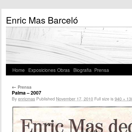
Enric Mas Barceló
Home
Exposiciones
Obras
Biografia
Prensa
←
Prensa
Palma – 2007
By
enricmas
Published
November 17, 2010
Full size is
940 × 13