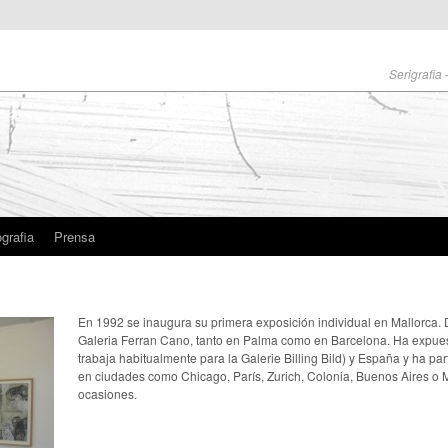
Serigrafia
grafia
Prensa
En 1992 se inaugura su primera exposición individual en Mallorca
Galeria Ferran Cano, tanto en Palma como en Barcelona. Ha expues
trabaja habitualmente para la Galerie Billing Bild) y España y ha par
en ciudades como Chicago, París, Zurich, Colonia, Buenos Aires o M
ocasiones.