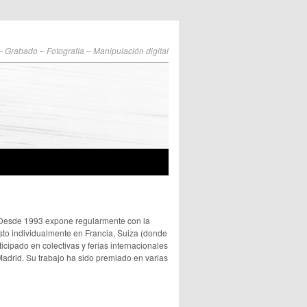
 – Grabado – Fotografia – Manipulación digital
. Desde 1993 expone regularmente con la
to individualmente en Francia, Suiza (donde
ticipado en colectivas y ferias internacionales
adrid. Su trabajo ha sido premiado en varias