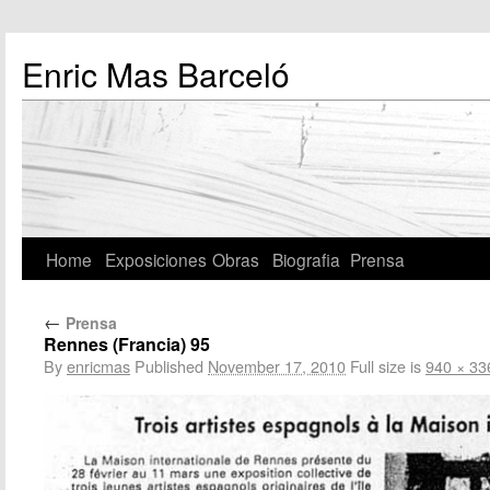
Enric Mas Barceló
Home
Exposiciones
Obras
Biografia
Prensa
←
Prensa
Rennes (Francia) 95
By
enricmas
Published
November 17, 2010
Full size is
940 × 33