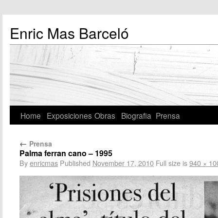
Enric Mas Barceló
Home
Exposiciones
Obras
Biografia
Prensa
←
Prensa
Palma ferran cano – 1995
By
enricmas
Published
November 17, 2010
Full size is
940 × 10