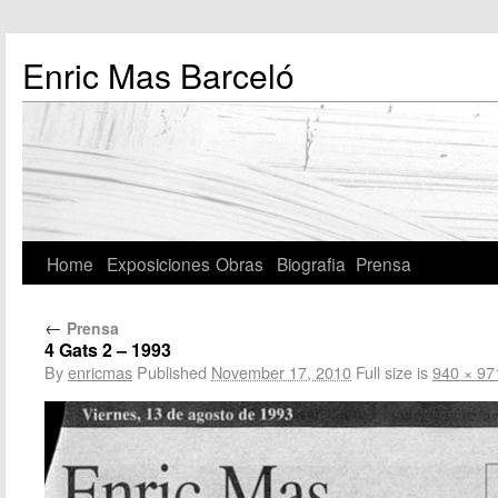
Enric Mas Barceló
Home
Exposiciones
Obras
Biografia
Prensa
←
Prensa
4 Gats 2 – 1993
By
enricmas
Published
November 17, 2010
Full size is
940 × 97