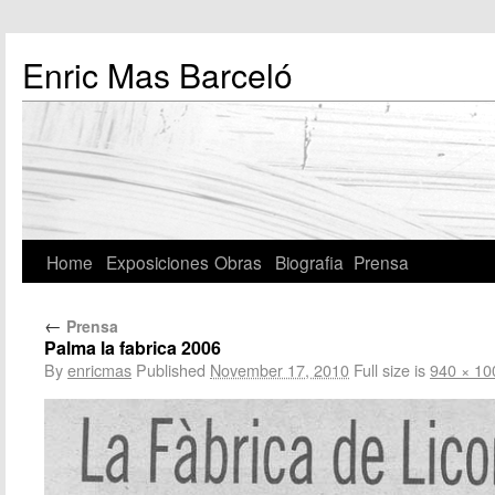
Enric Mas Barceló
Home
Exposiciones
Obras
Biografia
Prensa
←
Prensa
Palma la fabrica 2006
By
enricmas
Published
November 17, 2010
Full size is
940 × 10