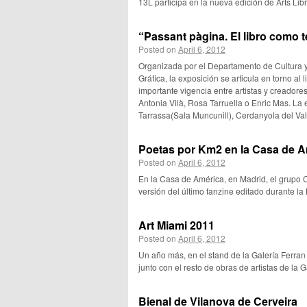
13L participa en la nueva edición de Arts Libr
“Passant pàgina. El libro como te
Posted on
April 6, 2012
Organizada por el Departamento de Cultura y
Gráfica, la exposición se articula en torno a
importante vigencia entre artistas y creador
Antonia Vilà, Rosa Tarruella o Enric Mas. La 
Tarrassa(Sala Muncunill), Cerdanyola del Val
Poetas por Km2 en la Casa de A
Posted on
April 6, 2012
En la Casa de América, en Madrid, el grupo C
versión del último fanzine editado durante la
Art Miami 2011
Posted on
April 6, 2012
Un año más, en el stand de la Galería Ferra
junto con el resto de obras de artistas de l
Bienal de Vilanova de Cerveira