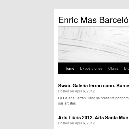
Enric Mas Barceló
Home
Exposiciones
Obras
Bio
Swab. Galeria ferran cano. Barc
Posted on
April 6, 2012
La Galeria Ferran Cano se presenta por prim
sus artistas.
Arts Libris 2012. Arts Santa Mòn
Posted on
April 6, 2012