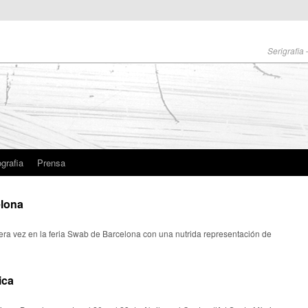
Serigrafia
grafia
Prensa
elona
era vez en la feria Swab de Barcelona con una nutrida representación de
ica