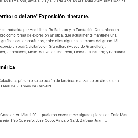
is en Barcelona, entre el 20 y el 23 de Abril en el Centre d’Art Santa Mònica.
rritorio del arte”Exposición itinerante.
 coproducida por Arts Libris, Raíña Lupa y la Fundación Comunicación
l libro como forma de expresión artística, que actualmente mantiene una
es gráficos contemporáneos, entre ellos algunos miembros del grupo 13L:
exposición podrá visitarse en Granollers (Museu de Granollers),
lés, Capellades, Mollet del Vallés, Manresa, Lleida (La Panera) y Badalona.
mérica
ataclístics presentó su colección de fanzines realizando en directo una
 Bienal de Vilanova de Cerveira.
n Cano en Art Miami 2011 pudieron encontrarse algunas piezas de Enric Mas
a Galeria: Pep Guerrero, Jose Cobo, Amparo Sard, Bárbara Juan,…